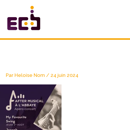
Aller
au
contenu
FlyerA5-After-print
Par
Heloise Nom
/
24 juin 2024