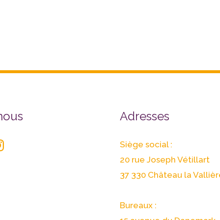
r
stagram
nous
Adresses
Siège social :
20 rue Joseph Vétillart
37 330 Château la Vallièr
Bureaux :