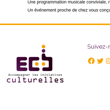
Une p
rogrammation musicale conviviale, r
Un événement proche de chez vous conçu po
Facebook
Twitte
In
Suivez-