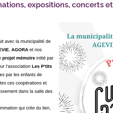
ations, expositions, concerts e
uit avec la municipalité de
EVIE
,
AGORA
et nos
le
projet mémoire
initié par
r l’association
Les P’tits
es par les enfants de
tes ces coopérations et
issement dans la salle des
mation qui crée du lien,