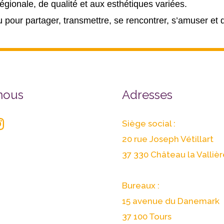
égionale, de qualité et aux esthétiques variées.
ur partager, transmettre, se rencontrer, s’amuser et dé
r
stagram
nous
Adresses
Siège social :
20 rue Joseph Vétillart
37 330 Château la Vallièr
Bureaux :
15 avenue du Danemark
37 100 Tours