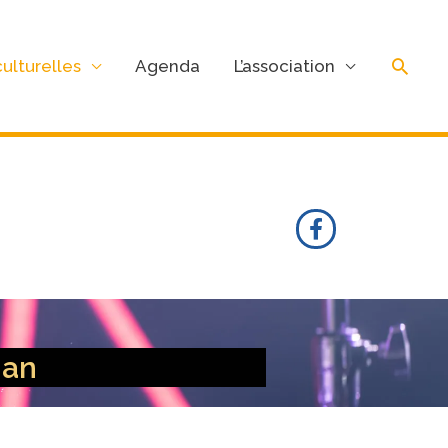
Rech
ulturelles
Agenda
L’association
F
a
c
e
b
o
o
han
k
-
f