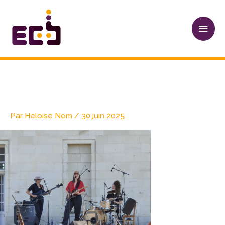
Aller
Men
au
princ
contenu
Mariotte 1
Par
Heloise Nom
/
30 juin 2025