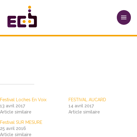
Aller
Men
au
princ
contenu
Navigation
des
articles
Festival Loches en Voix
Articles similaires
Festival Loches En Voix
FESTIVAL AUCARD
13 avril 2017
14 avril 2017
Article similaire
Article similaire
Festival SUR MESURE
25 avril 2016
Article similaire