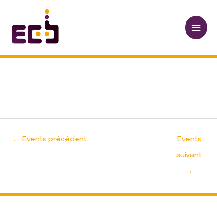
Aller
Men
au
princ
contenu
Navigation
des
articles
FESTIVINI
←
Events précédent
Events
suivant
→