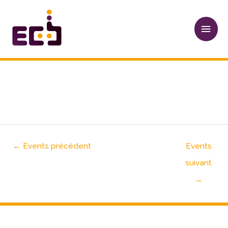
Aller
Men
au
princ
contenu
Navigation
des
articles
LORGES
←
Events précédent
Events
suivant
→