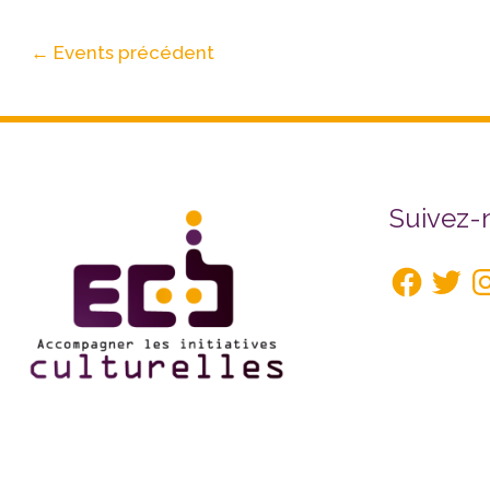
←
Events précédent
Facebook
Twitte
In
Suivez-