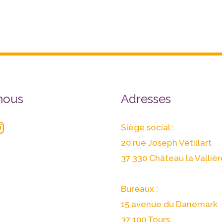
r
stagram
nous
Adresses
Siège social :
20 rue Joseph Vétillart
37 330 Château la Vallièr
Bureaux :
15 avenue du Danemark
37 100 Tours