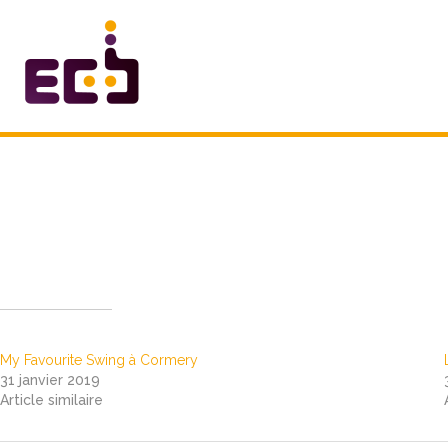
Aller
au
contenu
Navigation
des
articles
My Favourite Swing au Parc de
Articles similaires
My Favourite Swing à Cormery
31 janvier 2019
Article similaire