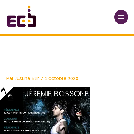
Aller
Men
au
princ
contenu
CARRE_JB PLANNING
OCTOBRE
Par
Justine Blin
/
1 octobre 2020