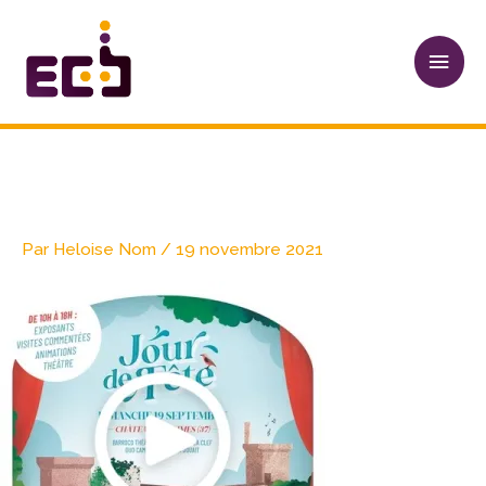
Aller
Men
au
princ
contenu
Jour de Fête en Vidéo
Par
Heloise Nom
/
19 novembre 2021