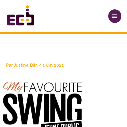
Aller
Men
au
princ
contenu
Logo Djangologie
Par
Justine Blin
/
1 juin 2021