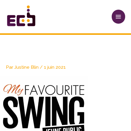
Aller
Men
au
princ
contenu
Logo Djangologie
Par
Justine Blin
/
1 juin 2021