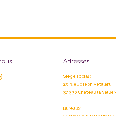
r
stagram
nous
Adresses
Siège social :
20 rue Joseph Vétillart
37 330 Château la Vallièr
Bureaux :