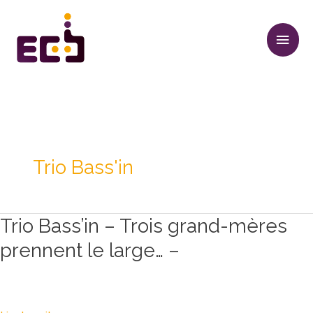
Aller
Men
au
princ
contenu
Trio Bass'in
Trio Bass’in – Trois grand-mères
Trio
Bass’in
prennent le large… –
–
Trois
grand-