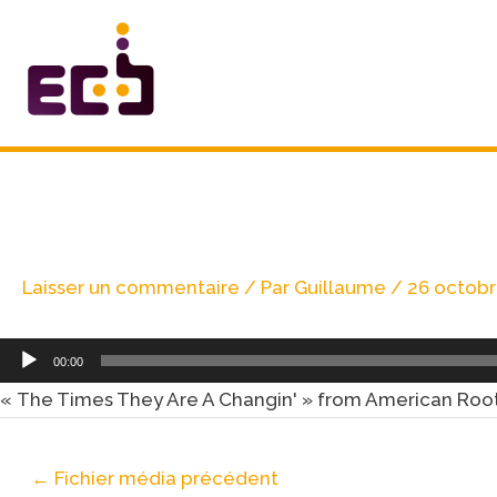
Aller
au
contenu
Navigation
des
articles
The Times They Are A Changin
Laisser un commentaire
/ Par
Guillaume
/
26 octobr
00:00
« The Times They Are A Changin' » from American Roots
←
Fichier média précédent