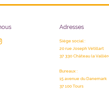
r
stagram
nous
Adresses
Siège social :
20 rue Joseph Vétillart
37 330 Château la Vallièr
Bureaux :
15 avenue du Danemark
37 100 Tours